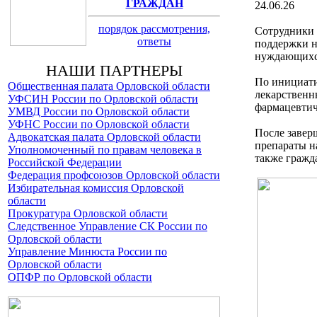
ГРАЖДАН
24.06.26
порядок рассмотрения,
Сотрудники 
ответы
поддержки н
нуждающихся
НАШИ ПАРТНЕРЫ
По инициати
Общественная палата Орловской области
лекарственн
УФСИН России по Орловской области
фармацевтич
УМВД России по Орловской области
УФНС России по Орловской области
После завер
Адвокатская палата Орловской области
препараты н
Уполномоченный по правам человека в
также гражд
Российской Федерации
Федерация профсоюзов Орловской области
Избирательная комиссия Орловской
области
Прокуратура Орловской области
Следственное Управление СК России по
Орловской области
Управление Минюста России по
Орловской области
ОПФР по Орловской области