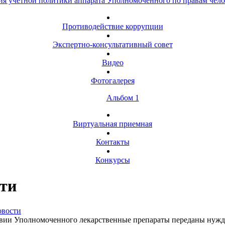
я учетной политики аппарата Уполномоченного по правам чело
Противодействие коррупции
Экспертно-консультативный совет
Видео
Фотогалерея
Альбом 1
Виртуальная приемная
Контакты
Конкурсы
ти
вости
вии Уполномоченного лекарственные препараты переданы нуж