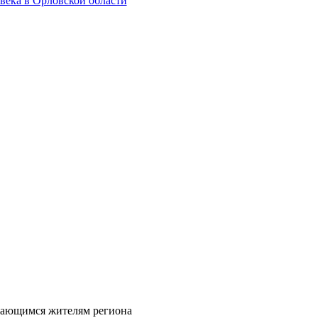
века в Орловской области
дающимся жителям региона