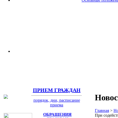
Основные положени
ПРИЕМ ГРАЖДАН
Новос
порядок, дни, расписание
приема
Главная
>
Но
ОБРАЩЕНИЯ
При содейст