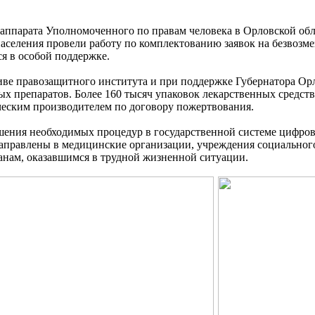
аппарата Уполномоченного по правам человека в Орловской об
аселения провели работу по комплектованию заявок на безвозм
 в особой поддержке.
ве правозащитного института и при поддержке Губернатора Орл
ых препаратов. Более 160 тысяч упаковок лекарственных средс
еским производителем по договору пожертвования.
шения необходимых процедур в государственной системе цифро
аправлены в медицинские организации, учреждения социального 
анам, оказавшимся в трудной жизненной ситуации.